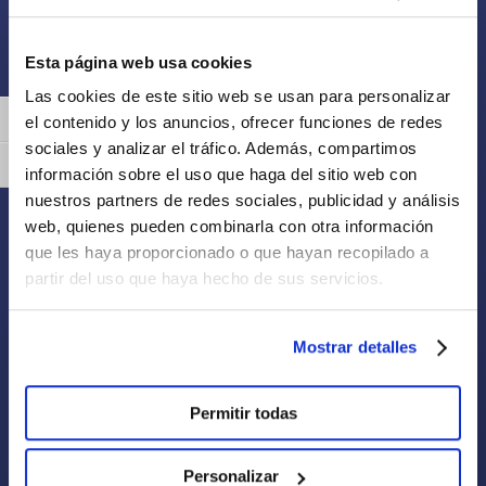
Interés
Esta página web usa cookies
Las cookies de este sitio web se usan para personalizar
Obra Civil
el contenido y los anuncios, ofrecer funciones de redes
Alternar alto contraste
Edificación
sociales y analizar el tráfico. Además, compartimos
Alternar tamaño de letra
Proyectos
información sobre el uso que haga del sitio web con
nuestros partners de redes sociales, publicidad y análisis
Trabaja con nosotros
web, quienes pueden combinarla con otra información
que les haya proporcionado o que hayan recopilado a
Legal
partir del uso que haya hecho de sus servicios.
Aviso legal
Política de privacidad
Mostrar detalles
Política de cookies
Permitir todas
Contacto
Personalizar
968 52 41 61