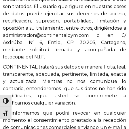
son tratados. El usuario que figure en nuestras bases
de datos puede ejercitar sus derechos de acceso,
rectificación, supresión, portabilidad, limitación y
oposición a su tratamiento, entre otros, dirigiéndose a
administracion@continentaloym.com o en C/
Asdrúbal Nº 6, Entlo., CP. 30.205, Cartagena,
mediante solicitud firmada y acompañada de
fotocopia del N.I.F.
CONTINENTAL tratará sus datos de manera lícita, leal,
transparente, adecuada, pertinente, limitada, exacta
y actualizada. Mientras no nos comunique lo
contrario, entenderemos que sus datos no han sido
modificados, que usted se compromete a
Alternar alto contraste
notificarnos cualquier variación.
Le informamos que podrá revocar en cualquier
Alternar tamaño de letra
momento el consentimiento prestado a la recepción
de comunicaciones comerciales enviando un e-mail a