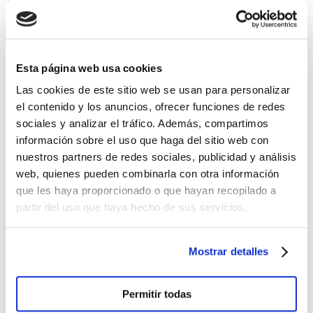
legalmente reservados, por lo que el acceso o su
utilización por parte del usuario, no debe
considerarse, en forma alguna, como el otorgamiento
de ninguna licencia de uso o derecho sobre
Esta página web usa cookies
cualquier activo.
Las cookies de este sitio web se usan para personalizar
Igualmente están protegidos por los
el contenido y los anuncios, ofrecer funciones de redes
correspondientes derechos de propiedad intelectual
sociales y analizar el tráfico. Además, compartimos
e industrial los documentos, fotografías, videos y, en
información sobre el uso que haga del sitio web con
general, todo el contenido multimedia que obra en
nuestros partners de redes sociales, publicidad y análisis
el servidor de esta web de CONTINENTAL
web, quienes pueden combinarla con otra información
que les haya proporcionado o que hayan recopilado a
Todos los diseños y elementos gráficos que integran
partir del uso que haya hecho de sus servicios.
el diseño de esta web, logotipos, gráficos, marcas,
nombre comercial o signo distintivo, menús, colores,
imágenes, los contenidos, textos, estructura,
Mostrar detalles
selección, ordenación y presentación de los
contenidos y demás elementos insertados en la web
Permitir todas
son propiedad de CONTINENTAL o de terceros, y