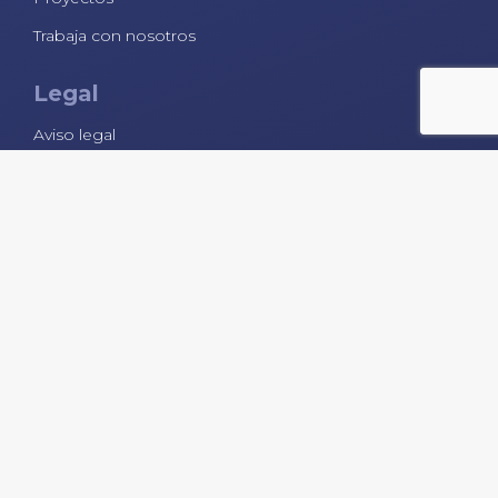
Trabaja con nosotros
Legal
Aviso legal
Política de privacidad
Política de cookies
Contacto
968 52 41 61
C/ Asdrúbal, nº6, Entresuelo
30205 Cartagena
Lunes - Jueves
08:30 - 14:00 / 16:00 - 19:00
Viernes